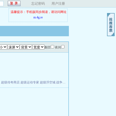
忘记密码
用户注册
温馨提示：手机版同步阅读，请访问网址
m.4g.re
翻页
夜间
夫
超级传奇商店
超级运动专家
超级浮空城
战争天堂
混元道纪
教练万岁
都市全能巨星