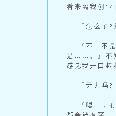
看来离我创业
「怎么了?我
『不，不是
是……。』不
感觉我开口叔
「无力吗?
『嗯…，有点
都会被看穿。