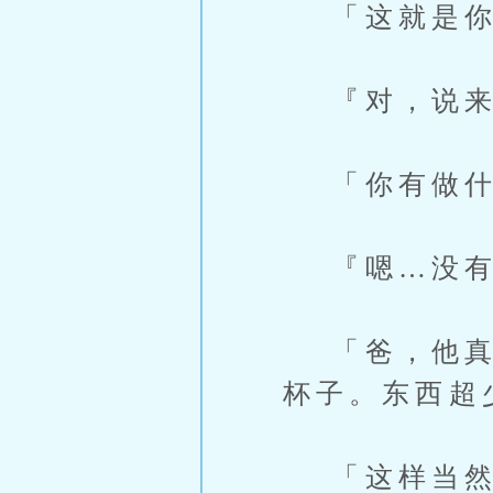
「这就是你昨
『对，说来
「你有做什
『嗯…没有
「爸，他真的
杯子。东西超
「这样当然会