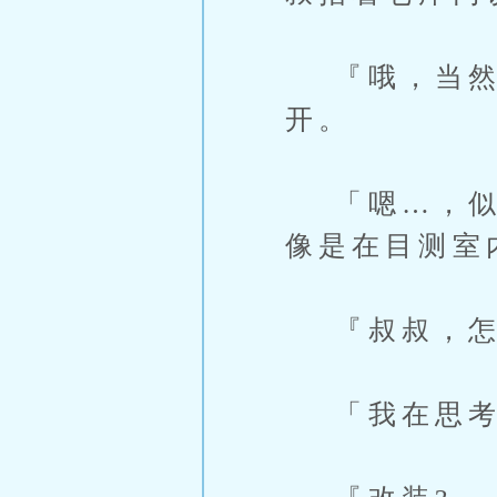
『哦，当然
开。
「嗯…，似乎
像是在目测室
『叔叔，怎
「我在思考