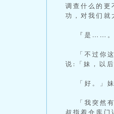
调查什么的更
功，对我们就
『是……。
「不过你这
说:「妹，以
「好。」妹
「我突然有个
叔指着仓库门