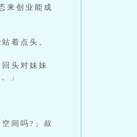
态来创业能成
站着点头。
回头对妹妹
的。」
空间吗?」叔