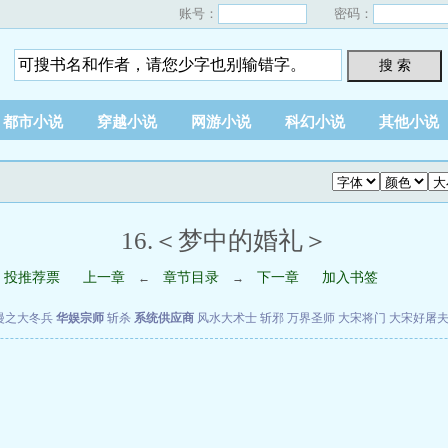
账号：
密码：
搜 索
都市小说
穿越小说
网游小说
科幻小说
其他小说
16.＜梦中的婚礼＞
投推荐票
上一章
章节目录
下一章
加入书签
←
→
漫之大冬兵
华娱宗师
斩杀
系统供应商
风水大术士
斩邪
万界圣师
大宋将门
大宋好屠