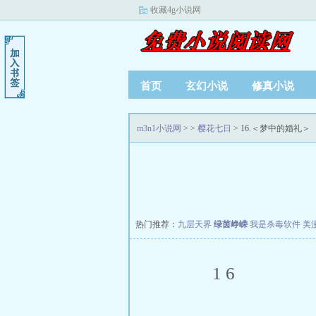
收藏4g小说网
首页
玄幻小说
修真小说
m3n1小说网
>
>
樱花七日
> 16.＜梦中的婚礼＞
热门推荐：
九层天界
绿茵峥嵘
我是杀毒软件
美
16