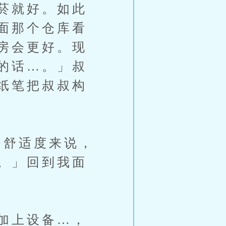
菸就好。如此
面那个仓库看
房会更好。现
的话…。」叔
纸笔把叔叔构
舒适度来说，
。」回到我面
加上设备…，