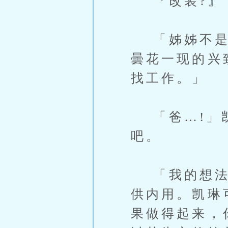
『改装?』
「姊姊不是做
曇花一现的兴
找工作。」
「爸…!」凯
吧。
「我的想法是
供内用。凯琳
果做得起来，