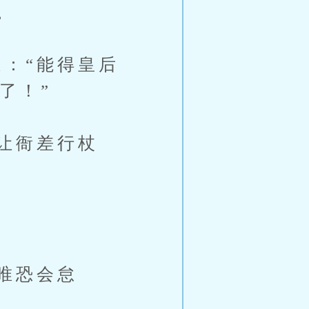
。
：“能得皇后
了！”
让衙差行杖
唯恐会怠