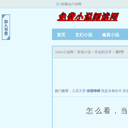
收藏4g小说网
首页
玄幻小说
修真小说
m3n1小说网
>
其他小说
>
弃后的日常
> 第9节
热门推荐：
九层天界
绿茵峥嵘
我是杀毒软件
美
怎么看，当