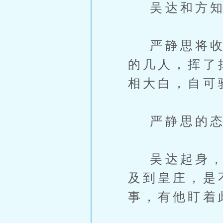
吴达和方知
严静思将收回
的几人，挥了
相大白，自可
严静思的态
吴达起身，礼
及到皇庄，是
事，有他盯着