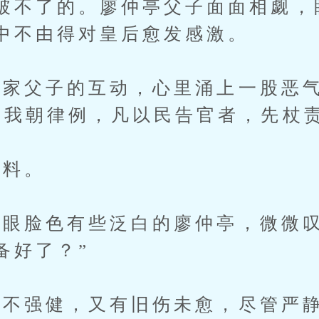
破不了的。廖仲亭父子面面相觑，
中不由得对皇后愈发感激。
父子的互动，心里涌上一股恶气
我朝律例，凡以民告官者，先杖责二十.
料。
脸色有些泛白的廖仲亭，微微叹
备好了？”
强健，又有旧伤未愈，尽管严静