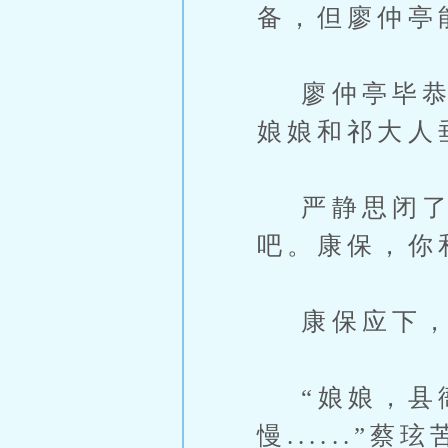
备，但廖仲亭
廖仲亭毕恭毕
娘娘和祁大人垂
严静思闭了闭
吧。康保，你
康保应下，
“娘娘，县衙
慢......”