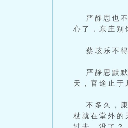
严静思也不为
心了，东庄别
蔡玹乐不得如
严静思默默看
天，官途止于此
不多久，康保
杖就在堂外的
过去，没了？