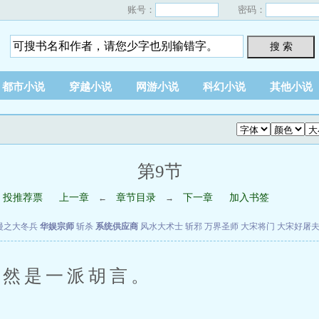
账号：
密码：
搜 索
都市小说
穿越小说
网游小说
科幻小说
其他小说
第9节
投推荐票
上一章
章节目录
下一章
加入书签
←
→
漫之大冬兵
华娱宗师
斩杀
系统供应商
风水大术士
斩邪
万界圣师
大宋将门
大宋好屠
然是一派胡言。