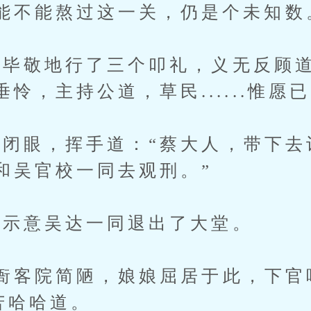
能不能熬过这一关，仍是个未知数
敬地行了三个叩礼，义无反顾道
怜，主持公道，草民......惟愿已
眼，挥手道：“蔡大人，带下去
和吴官校一同去观刑。”
示意吴达一同退出了大堂。
客院简陋，娘娘屈居于此，下官
蔡玹苦哈哈道。