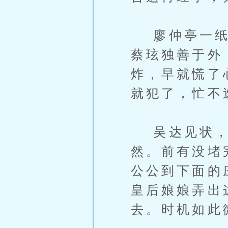
廖仲亭一纸诉
蔡玹独善于外
炸，早就慌了
就犯了，忙不
吴达见状，
然。前有没堵
公公到下面的
皇后娘娘弄出
去。时机如此