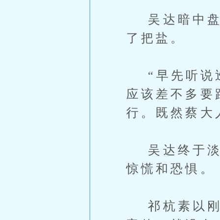
吴达暗中盘算
了把盐。
“早先听说巡
应该差不多要
行。既然蔡大
吴达终于淡定
惊慌和恐惧。
祁杭素以刚正