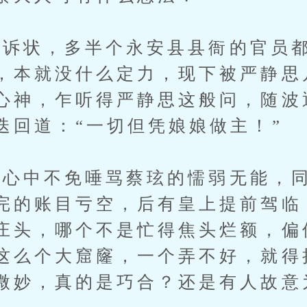
状，多半个永安县县衙的官员都
，本就没什么定力，现下被严静思
心神，乍听得严静思这般问，随波
迭回道：“一切但凭娘娘做主！”
心中不免唾骂蔡玹的懦弱无能，同
完的账目亏空，后有皇上提前驾临
庄头，哪个不是忙得焦头烂额，偏
这么个大窟窿，一个弄不好，就得
微妙，真的是巧合？还是有人故意