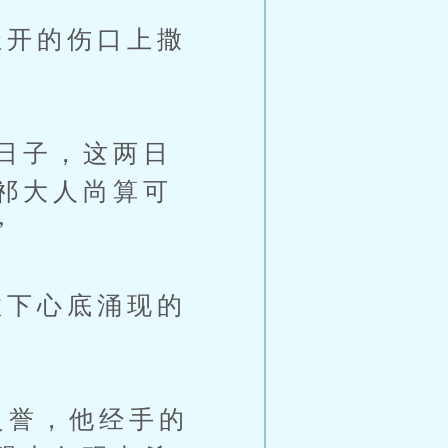
开的伤口上撒
日子，这两日
祁大人尚算可
”
下心底涌现的
之誉，他经手的