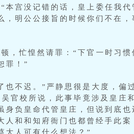
本宫没记错的话，皇上委任我代
么，明公公接旨的时候你们不在，
，忙惶然请罪：“下官一时习惯
恕罪！”
也不迟。”严静思很是大度，偏
如吴官校所说，此事毕竟涉及皇庄
虽身负皇命代管皇庄，但说到底也
大人和和知府衙门也都曾经手此案
蔡大人可有什么想法？”