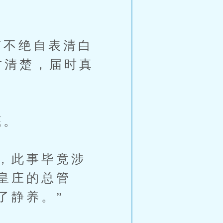
不绝自表清白
才清楚，届时真
底。
，此事毕竟涉
皇庄的总管
了静养。”