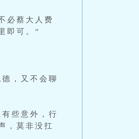
不必蔡大人费
里即可。”
德，又不会聊
有些意外，行
声，莫非没扛