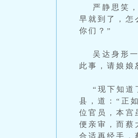
严静思笑，“
早就到了，怎
你们？”
吴达身形一顿
此事，请娘娘
“现下知道了
县，道：“正
位官员，本宫
便亲审，而蔡
合适再经手，