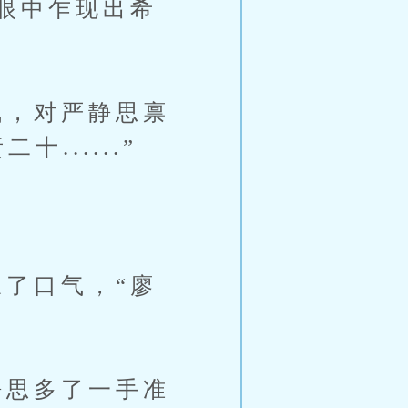
眼中乍现出希
，对严静思禀
.....”
了口气，“廖
思多了一手准