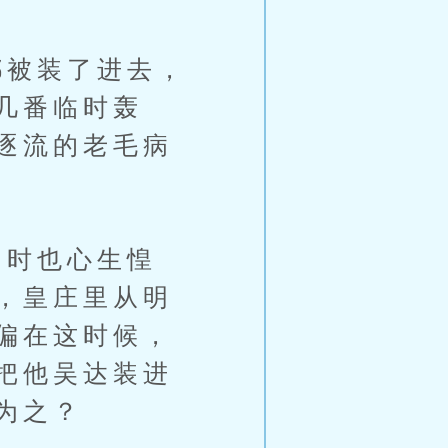
被装了进去，
几番临时轰
逐流的老毛病
时也心生惶
，皇庄里从明
偏在这时候，
把他吴达装进
为之？