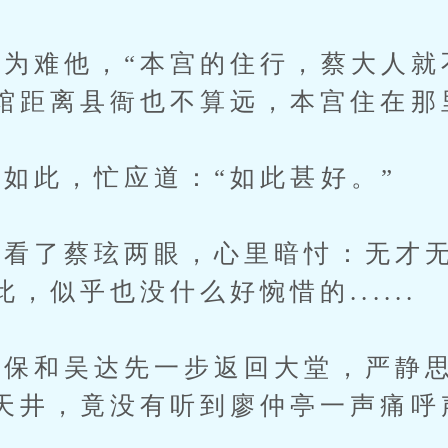
难他，“本宫的住行，蔡大人就
馆距离县衙也不算远，本宫住在那
此，忙应道：“如此甚好。”
了蔡玹两眼，心里暗忖：无才无
，似乎也没什么好惋惜的......
和吴达先一步返回大堂，严静思
天井，竟没有听到廖仲亭一声痛呼