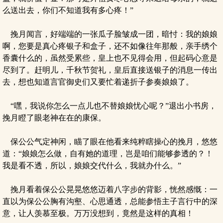
么送出去，你们不知道我有多心疼！”
挽月闻言，好端端的一张瓜子脸皱成一团，暗忖：我的娘娘
啊，您要是真心疼银子和盒子，还不如像往年那般，亲手绣个
香囊什么的，虽然受累些，皇上也不见得会用，但起码心意是
尽到了。赶明儿，千秋节贺礼，皇后直接送银子的消息一传出
去，想也知道言官御史们又要忙着递折子参奏娘娘了。
“嘿，我说你怎么一点儿也不替娘娘忧心呢？”退出小书房，
挽月瞪了眼老神在在的康保。
保公公气定神闲，瞄了眼在他看来纯粹瞎操心的挽月，悠悠
道：“娘娘怎么做，自有她的道理，岂是咱们能够参透的？！
我是看不透，所以，娘娘交代什么，我就办什么。”
挽月看着保公公晃晃悠悠迈着八字步的背影，恍然感慨：一
直以为保公公胸有沟壑、心思通透，总能参悟主子言行中的深
意，让人羡慕至极。万万没想到，竟然是这样的真相！