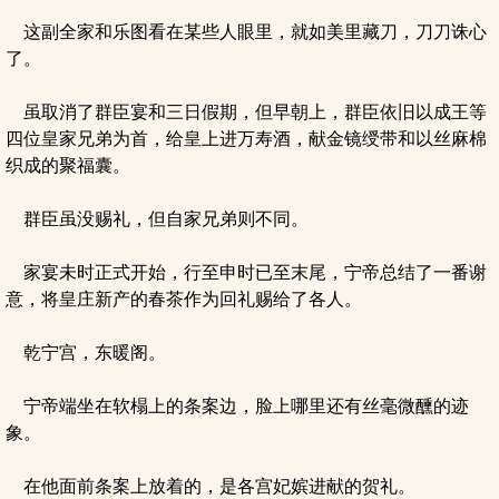
这副全家和乐图看在某些人眼里，就如美里藏刀，刀刀诛心
了。
虽取消了群臣宴和三日假期，但早朝上，群臣依旧以成王等
四位皇家兄弟为首，给皇上进万寿酒，献金镜绶带和以丝麻棉
织成的聚福囊。
群臣虽没赐礼，但自家兄弟则不同。
家宴未时正式开始，行至申时已至末尾，宁帝总结了一番谢
意，将皇庄新产的春茶作为回礼赐给了各人。
乾宁宫，东暖阁。
宁帝端坐在软榻上的条案边，脸上哪里还有丝毫微醺的迹
象。
在他面前条案上放着的，是各宫妃嫔进献的贺礼。