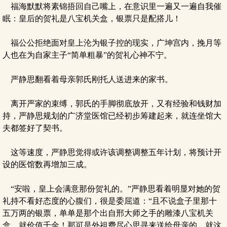
福海默默将素锦捂回自己嘴上，在意识里一遍又一遍自我催
眠：皇后的贺礼是八宝机关盒，银票只是配搭儿！
福公公拒绝面对皇上沦为银子控的现实，广坤宫内，挽月等
人也在为自家主子“简单粗暴”的贺礼心神不宁。
严静思翻看着母亲郭氏刚托人送进来的家书。
离开严家的束缚，郭氏的手脚彻底放开，又有经验和钱财加
持，严静思规划的广济堂医馆已经初步筹建起来，就连坐馆大
夫都签好了契书。
这等速度，严静思觉得或许该调整调整五年计划，将预计开
设的医馆数再增加三成。
“安啦，皇上会满意那份贺礼的。”严静思看着明显对她的贺
礼持不看好态度的心腹们，很是委屈道：“且不说盒子里那十
五万两的银票，单单是那个出自邢大师之手的雕漆八宝机关
盒，就价值千金！那可是外祖费尽心思寻来送给母亲的，就这