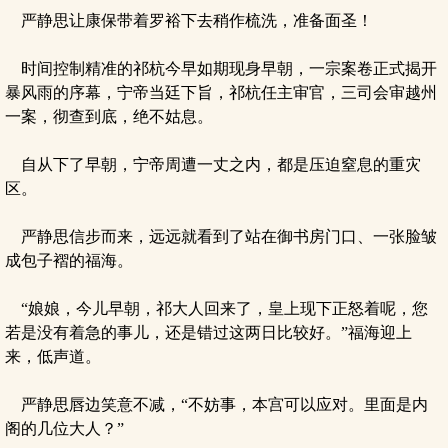
严静思让康保带着罗裕下去稍作梳洗，准备面圣！
时间控制精准的祁杭今早如期现身早朝，一宗案卷正式揭开
暴风雨的序幕，宁帝当廷下旨，祁杭任主审官，三司会审越州
一案，彻查到底，绝不姑息。
自从下了早朝，宁帝周遭一丈之内，都是压迫窒息的重灾
区。
严静思信步而来，远远就看到了站在御书房门口、一张脸皱
成包子褶的福海。
“娘娘，今儿早朝，祁大人回来了，皇上现下正怒着呢，您
若是没有着急的事儿，还是错过这两日比较好。”福海迎上
来，低声道。
严静思唇边笑意不减，“不妨事，本宫可以应对。里面是内
阁的几位大人？”