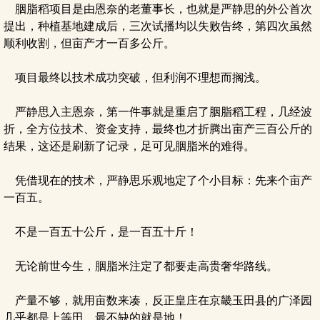
胭脂稻项目是由恩奈的老董事长，也就是严静思的外公首次
提出，种植基地建成后，三次试播均以失败告终，第四次虽然
顺利收割，但亩产才一百多公斤。
项目最终以技术成功突破，但利润不理想而搁浅。
严静思入主恩奈，第一件事就是重启了胭脂稻工程，几经波
折，全方位技术、资金支持，最终也才折腾出亩产三百公斤的
结果，这还是刷新了记录，足可见胭脂米的难得。
凭借现在的技术，严静思乐观地定了个小目标：先来个亩产
一百五。
不是一百五十公斤，是一百五十斤！
无论前世今生，胭脂米注定了都要走高贵奢华路线。
产量不够，就用亩数来凑，反正皇庄在京畿玉田县的广泽园
几乎都是上等田，最不缺的就是地！