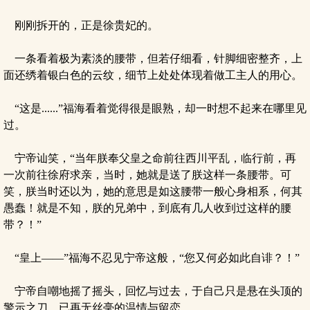
刚刚拆开的，正是徐贵妃的。
一条看着极为素淡的腰带，但若仔细看，针脚细密整齐，上
面还绣着银白色的云纹，细节上处处体现着做工主人的用心。
“这是......”福海看着觉得很是眼熟，却一时想不起来在哪里见
过。
宁帝讪笑，“当年朕奉父皇之命前往西川平乱，临行前，再
一次前往徐府求亲，当时，她就是送了朕这样一条腰带。可
笑，朕当时还以为，她的意思是如这腰带一般心身相系，何其
愚蠢！就是不知，朕的兄弟中，到底有几人收到过这样的腰
带？！”
“皇上——”福海不忍见宁帝这般，“您又何必如此自诽？！”
宁帝自嘲地摇了摇头，回忆与过去，于自己只是悬在头顶的
警示之刀，已再无丝毫的温情与留恋。