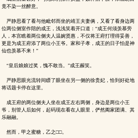
竟不染一丝醉意。
严静思看了看与他毗邻而坐的靖王夫妻俩，又看了看身边两
位两位侧室作陪的成王，浅浅笑着开口道：“成王何须羡慕旁
人，本宫瞧着两位侧夫人温婉贤惠，不仅将王府打理得妥善，
更是为成王府添了两位小王爷。家和子孝，成王的日子怕是神
仙也羡慕不来！”
“皇后娘娘过奖，愧不敢当。”成王赧笑。
严静思眼光流转间瞟了眼坐在另一侧的徐贵妃，恰到好处地
将话题卡停在这里。
成王府的两位侧夫人坐在成王左右两侧，身边是两位小王
爷，别管人后如何，起码现在看在人眼里，俨然阖家团满、其
乐融融。
然而，甲之蜜糖，乙之□□。