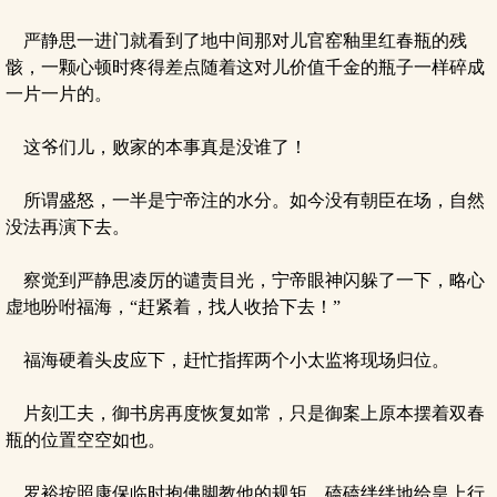
严静思一进门就看到了地中间那对儿官窑釉里红春瓶的残
骸，一颗心顿时疼得差点随着这对儿价值千金的瓶子一样碎成
一片一片的。
这爷们儿，败家的本事真是没谁了！
所谓盛怒，一半是宁帝注的水分。如今没有朝臣在场，自然
没法再演下去。
察觉到严静思凌厉的谴责目光，宁帝眼神闪躲了一下，略心
虚地吩咐福海，“赶紧着，找人收拾下去！”
福海硬着头皮应下，赶忙指挥两个小太监将现场归位。
片刻工夫，御书房再度恢复如常，只是御案上原本摆着双春
瓶的位置空空如也。
罗裕按照康保临时抱佛脚教他的规矩，磕磕绊绊地给皇上行