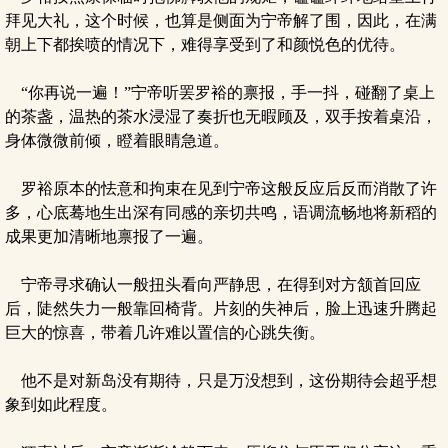
拜见大礼，这个时候，也算是侧面为宁帝解了围，因此，在满
朝上下都挨喷的情况下，难得享受到了和颜悦色的优待。
“你再说一遍！”宁帝听罢罗裕的禀报，手一抖，碰翻了桌上
的茶盏，温热的茶水浸湿了奏折也无暇顾及，双手按着桌沿，
身体微微前倾，瞪着眼睛急道。
罗裕原本的怯意和拘束在见到宁帝这般反应后反而消散了许
多，心底蓦地生出深有同感的亲切共鸣，语调流畅地将新稻的
成果更加清晰地禀报了一遍。
宁帝寻求确认一般扭头看向严静思，在得到对方颔首回应
后，陡然失力一般靠回椅背。片刻的失神后，脸上迅速升腾起
巨大的惊喜，带着几许难以置信的心跳失衡。
他不是对新岛没有期待，只是万没想到，这份期待会超乎想
象到如此程度。