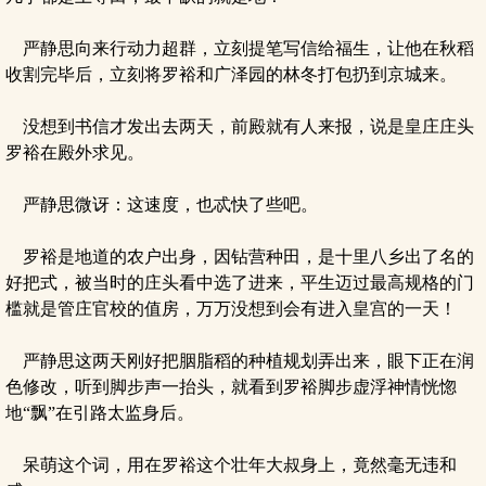
严静思向来行动力超群，立刻提笔写信给福生，让他在秋稻
收割完毕后，立刻将罗裕和广泽园的林冬打包扔到京城来。
没想到书信才发出去两天，前殿就有人来报，说是皇庄庄头
罗裕在殿外求见。
严静思微讶：这速度，也忒快了些吧。
罗裕是地道的农户出身，因钻营种田，是十里八乡出了名的
好把式，被当时的庄头看中选了进来，平生迈过最高规格的门
槛就是管庄官校的值房，万万没想到会有进入皇宫的一天！
严静思这两天刚好把胭脂稻的种植规划弄出来，眼下正在润
色修改，听到脚步声一抬头，就看到罗裕脚步虚浮神情恍惚
地“飘”在引路太监身后。
呆萌这个词，用在罗裕这个壮年大叔身上，竟然毫无违和