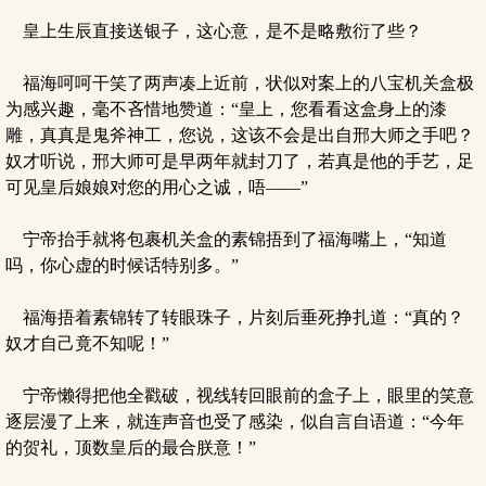
皇上生辰直接送银子，这心意，是不是略敷衍了些？
福海呵呵干笑了两声凑上近前，状似对案上的八宝机关盒极
为感兴趣，毫不吝惜地赞道：“皇上，您看看这盒身上的漆
雕，真真是鬼斧神工，您说，这该不会是出自邢大师之手吧？
奴才听说，邢大师可是早两年就封刀了，若真是他的手艺，足
可见皇后娘娘对您的用心之诚，唔——”
宁帝抬手就将包裹机关盒的素锦捂到了福海嘴上，“知道
吗，你心虚的时候话特别多。”
福海捂着素锦转了转眼珠子，片刻后垂死挣扎道：“真的？
奴才自己竟不知呢！”
宁帝懒得把他全戳破，视线转回眼前的盒子上，眼里的笑意
逐层漫了上来，就连声音也受了感染，似自言自语道：“今年
的贺礼，顶数皇后的最合朕意！”