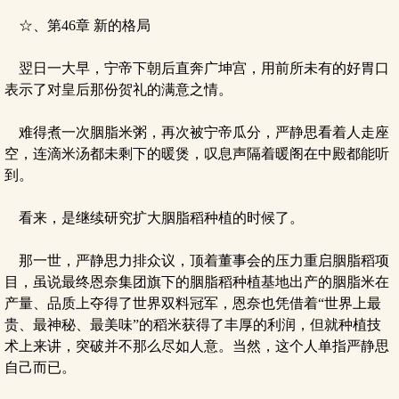
☆、第46章 新的格局
翌日一大早，宁帝下朝后直奔广坤宫，用前所未有的好胃口
表示了对皇后那份贺礼的满意之情。
难得煮一次胭脂米粥，再次被宁帝瓜分，严静思看着人走座
空，连滴米汤都未剩下的暖煲，叹息声隔着暖阁在中殿都能听
到。
看来，是继续研究扩大胭脂稻种植的时候了。
那一世，严静思力排众议，顶着董事会的压力重启胭脂稻项
目，虽说最终恩奈集团旗下的胭脂稻种植基地出产的胭脂米在
产量、品质上夺得了世界双料冠军，恩奈也凭借着“世界上最
贵、最神秘、最美味”的稻米获得了丰厚的利润，但就种植技
术上来讲，突破并不那么尽如人意。当然，这个人单指严静思
自己而已。