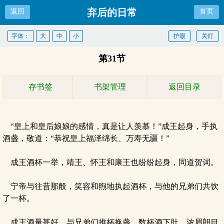
弃后的日常
返回
首页
字体：
大
中
小
护眼
关灯
第31节
存书签
书架管理
返回目录
“皇上和皇后娘娘的感情，真是让人羡慕！”成王起身，手执
酒盏，敬道：“恭祝皇上福泽绵长、万寿无疆！”
成王酒杯一举，靖王、怀王和康王也纷纷起身，同道贺词。
宁帝与往昔那般，笑容和煦地执起酒杯，与他的兄弟们共饮
了一杯。
成王酒量甚好，与兄弟们推杯换盏，数杯酒下肚，浓眉朗目