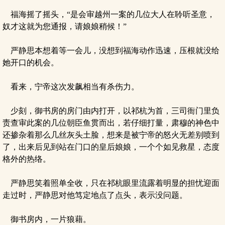
福海摇了摇头，“是会审越州一案的几位大人在聆听圣意，
奴才这就为您通报，请娘娘稍候！”
严静思本想着等一会儿，没想到福海动作迅速，压根就没给
她开口的机会。
看来，宁帝这次发飙相当有杀伤力。
少刻，御书房的房门由内打开，以祁杭为首，三司衙门里负
责查审此案的几位朝臣鱼贯而出，若仔细打量，肃穆的神色中
还掺杂着那么几丝灰头土脸，想来是被宁帝的怒火无差别喷到
了，出来后见到站在门口的皇后娘娘，一个个如见救星，态度
格外的热络。
严静思笑着照单全收，只在祁杭眼里流露着明显的担忧迎面
走过时，严静思对他笃定地点了点头，表示没问题。
御书房内，一片狼藉。