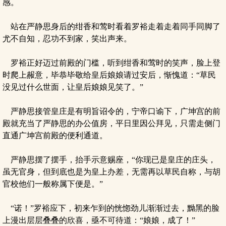
感。
站在严静思身后的绀香和莺时看着罗裕走着走着同手同脚了
尤不自知，忍功不到家，笑出声来。
罗裕正好迈过前殿的门槛，听到绀香和莺时的笑声，脸上登
时爬上赧意，毕恭毕敬给皇后娘娘请过安后，惭愧道：“草民
没见过什么世面，让皇后娘娘见笑了。”
严静思接管皇庄是有明旨诏令的，宁帝口谕下，广坤宫的前
殿就充当了严静思的办公值房，平日里因公拜见，只需走侧门
直通广坤宫前殿的便利通道。
严静思摆了摆手，抬手示意赐座，“你现已是皇庄的庄头，
虽无官身，但到底也是为皇上办差，无需再以草民自称，与胡
官校他们一般称属下便是。”
“诺！”罗裕应下，初来乍到的恍惚劲儿渐渐过去，黝黑的脸
上漫出层层叠叠的欣喜，亟不可待道：“娘娘，成了！”