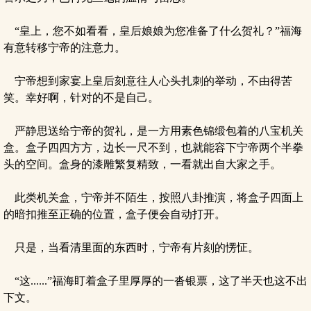
“皇上，您不如看看，皇后娘娘为您准备了什么贺礼？”福海
有意转移宁帝的注意力。
宁帝想到家宴上皇后刻意往人心头扎刺的举动，不由得苦
笑。幸好啊，针对的不是自己。
严静思送给宁帝的贺礼，是一方用素色锦缎包着的八宝机关
盒。盒子四四方方，边长一尺不到，也就能容下宁帝两个半拳
头的空间。盒身的漆雕繁复精致，一看就出自大家之手。
此类机关盒，宁帝并不陌生，按照八卦推演，将盒子四面上
的暗扣推至正确的位置，盒子便会自动打开。
只是，当看清里面的东西时，宁帝有片刻的愣怔。
“这......”福海盯着盒子里厚厚的一沓银票，这了半天也这不出
下文。