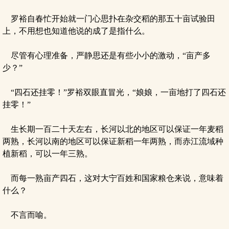
罗裕自春忙开始就一门心思扑在杂交稻的那五十亩试验田
上，不用想也知道他说的成了是指什么。
尽管有心理准备，严静思还是有些小小的激动，“亩产多
少？”
“四石还挂零！”罗裕双眼直冒光，“娘娘，一亩地打了四石还
挂零！”
生长期一百二十天左右，长河以北的地区可以保证一年麦稻
两熟，长河以南的地区可以保证新稻一年两熟，而赤江流域种
植新稻，可以一年三熟。
而每一熟亩产四石，这对大宁百姓和国家粮仓来说，意味着
什么？
不言而喻。