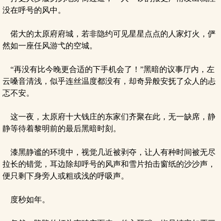
没在呼号的风中。
偌大的太原府府城，若非隐约可见星星点点的人家灯火，俨
然如一座任风游弋的空城。
“再没有比今晚更合适的下手机会了！”黑暗的议事厅内，左
云嗓音清浅，似乎连丝温度都没有，却奇异般安抚了众人的忐
忑不安。
这一夜，太原府十大钱庄的东家们齐聚在此，无一缺席，静
静等待着黎明前的最后黑暗时刻。
漆黑静谧的环境中，视觉几近被剥夺，让人有种时间被无尽
拉长的错觉，耳边除却呼号的风声和雪片拍击窗纸的沙沙声，
便只剩下身旁人或粗或浅的呼吸声。
度秒如年。