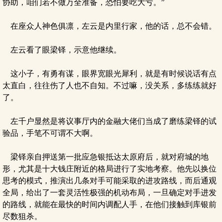
协助，咱们若不做万全准备，恐怕要吃大亏。”
在座众人神色俱凛，左云是内里行家，他的话，总不会错。
左云看了眼梁铎，示意他继续。
这小子，有勇有谋，眼界宽眼光犀利，就是有时候说话有点
太直白，往往伤了人也不自知。不过嘛，没关系，多练练就好
了。
左千户显然是将议事厅内的金融大佬们当成了磨练梁铎的试
验品，手笔不可谓不大啊。
梁铎亲自押送第一批应急银抵达太原府后，就对府城的地
形，尤其是十大钱庄附近的格局进行了实地考察。他先以换位
思考的模式，推演出几条对手可能采取的进攻路线，而后通观
全局，给出了一套灵活性极强的机动布局，一旦确定对手进发
的路线，就能在最快的时间内调配人手，在他们接触到库银前
尽数狙杀。