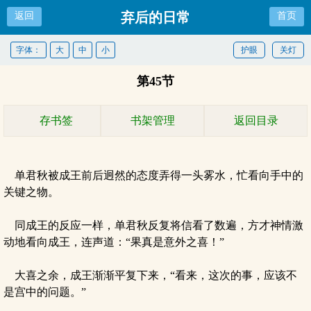
弃后的日常
返回
首页
字体：
大
中
小
护眼
关灯
第45节
存书签
书架管理
返回目录
单君秋被成王前后迥然的态度弄得一头雾水，忙看向手中的
关键之物。
同成王的反应一样，单君秋反复将信看了数遍，方才神情激
动地看向成王，连声道：“果真是意外之喜！”
大喜之余，成王渐渐平复下来，“看来，这次的事，应该不
是宫中的问题。”