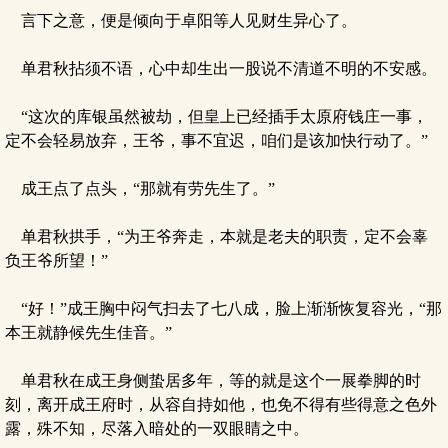
言下之意，便是倾向于卓阳等人见财生异心了。
单君秋拈须不语，心中却生出一股说不清道不明的不安感。
“这次的库银虽然被劫，但皇上已经插手太原府钱庄一事，
定不会轻易放弃，王爷，事不宜迟，咱们是该加快行动了。”
成王点了点头，“那就有劳先生了。”
单君秋拱手，“为王爷奔走，本就是老夫的职责，定不会辜
负王爷所望！”
“好！”成王胸中闷气扫去了七八成，脸上渐渐恢复容光，“那
本王就静候先生佳音。”
单君秋在成王身侧蛰居多年，等的就是这个一展拳脚的时
刻，离开成王府时，从容自持如他，也免不得有些得意之色外
露，殊不知，尽落入暗处的一双眼睛之中。