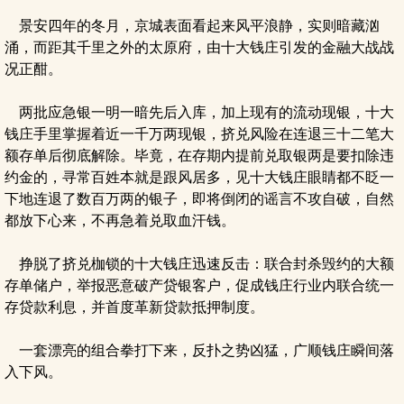
景安四年的冬月，京城表面看起来风平浪静，实则暗藏汹
涌，而距其千里之外的太原府，由十大钱庄引发的金融大战战
况正酣。
两批应急银一明一暗先后入库，加上现有的流动现银，十大
钱庄手里掌握着近一千万两现银，挤兑风险在连退三十二笔大
额存单后彻底解除。毕竟，在存期内提前兑取银两是要扣除违
约金的，寻常百姓本就是跟风居多，见十大钱庄眼睛都不眨一
下地连退了数百万两的银子，即将倒闭的谣言不攻自破，自然
都放下心来，不再急着兑取血汗钱。
挣脱了挤兑枷锁的十大钱庄迅速反击：联合封杀毁约的大额
存单储户，举报恶意破产贷银客户，促成钱庄行业内联合统一
存贷款利息，并首度革新贷款抵押制度。
一套漂亮的组合拳打下来，反扑之势凶猛，广顺钱庄瞬间落
入下风。