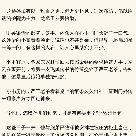
龙鳞外虽有以一敌百之勇，但万全起见，这次布防，仍以库
银的护院为主力，龙鳞卫从旁协助。
听罢梁铎的部署，议事厅内众人在心里悄悄长舒了一口气。
这姓梁的小哥看着脸嫩，说话也不甚委婉，但眼界、格局却是
一等一的，有这样的人在，让人心里踏实了不少。
事不宜迟，各家东家赶忙回去按照梁铎的要求挑选人手，左
云在离开前，将另一支飞鸽传书的竹筒交给了严三老爷，告知
他，这是皇后娘娘单独给他的。
小书房内，严三老爷看着桌上的纸条久久出神，直到门外传
来通禀声方才回过神来。
“祖父，您唤孙儿们过来，可是有何要事？”严牧清问道。
这些日子一来，他与胞弟严牧泽被安排在钱庄的柜上当值，
算是在第一线亲身经历了这场挤兑风潮，在心志和心境上坚