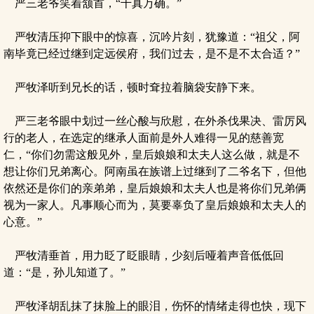
严三老爷笑着颔首，“千真万确。”
严牧清压抑下眼中的惊喜，沉吟片刻，犹豫道：“祖父，阿
南毕竟已经过继到定远侯府，我们过去，是不是不太合适？”
严牧泽听到兄长的话，顿时耷拉着脑袋安静下来。
严三老爷眼中划过一丝心酸与欣慰，在外杀伐果决、雷厉风
行的老人，在选定的继承人面前是外人难得一见的慈善宽
仁，“你们勿需这般见外，皇后娘娘和太夫人这么做，就是不
想让你们兄弟离心。阿南虽在族谱上过继到了二爷名下，但他
依然还是你们的亲弟弟，皇后娘娘和太夫人也是将你们兄弟俩
视为一家人。凡事顺心而为，莫要辜负了皇后娘娘和太夫人的
心意。”
严牧清垂首，用力眨了眨眼睛，少刻后哑着声音低低回
道：“是，孙儿知道了。”
严牧泽胡乱抹了抹脸上的眼泪，伤怀的情绪走得也快，现下