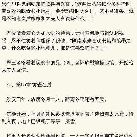
只有即将见到幼弟的欣喜与兴奋，“这两日我得抽空多买些阿
南喜欢的吃食和小玩意，免得动身时太匆忙，来不及准备。就
是不知道皇后娘娘和太夫人喜欢些什么......”
严牧清看着心大如水缸的弟弟，无可奈何地与祖父相视一
眼，忍不住笑着伸腿踢了踢他，“阿南素来喜欢书籍和笔墨之
类，什么吃食的小玩意儿，那是你喜欢的吧？！”
严三老爷看着玩笑中的兄弟俩，老怀欣慰地提起笔，开始给
太夫人回信。
☆、第66章 黄雀在后
景安四年，农历冬月十八，距离冬至还有五天。
傍晚开始，呼啸的朔风裹挟着厚重的雪片袭扫着太原府，待
到入夜，地上已经积了厚厚一层雪。
打更人步履匆匆地穿街过道，一人一锣的报更声甫发出就湮