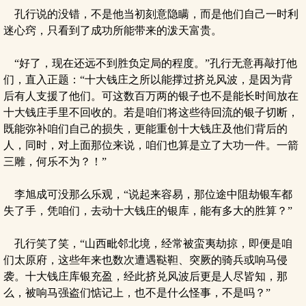
孔行说的没错，不是他当初刻意隐瞒，而是他们自己一时利
迷心窍，只看到了成功所能带来的泼天富贵。
“好了，现在还远不到胜负定局的程度。”孔行无意再敲打他
们，直入正题：“十大钱庄之所以能撑过挤兑风波，是因为背
后有人支援了他们。可这数百万两的银子也不是能长时间放在
十大钱庄手里不回收的。若是咱们将这些待回流的银子切断，
既能弥补咱们自己的损失，更能重创十大钱庄及他们背后的
人，同时，对上面那位来说，咱们也算是立了大功一件。一箭
三雕，何乐不为？！”
李旭成可没那么乐观，“说起来容易，那位途中阻劫银车都
失了手，凭咱们，去动十大钱庄的银库，能有多大的胜算？”
孔行笑了笑，“山西毗邻北境，经常被蛮夷劫掠，即便是咱
们太原府，这些年来也数次遭遇鞑靼、突厥的骑兵或响马侵
袭。十大钱庄库银充盈，经此挤兑风波后更是人尽皆知，那
么，被响马强盗们惦记上，也不是什么怪事，不是吗？”