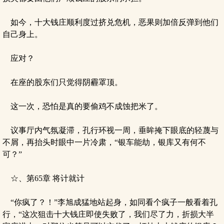
如今，十大钱庄顺利度过挤兑危机，恶果则加倍反弹到他们
自己身上。
应对？
在座的股东们只觉得阴霾罩顶。
这一次，恐怕是真的要偷鸡不成蚀把米了。
议事厅内气氛凝滞，孔行环视一周，垂眸掩下眼底的轻蔑与
不屑，再抬头时眼中一片冷肃，“银车能劫，银库又有何不
可？”
☆、第65章 将计就计
“你疯了？！”李旭成猛地站起身，如同看个疯子一般看着孔
行，“这次狙击十大钱庄即使失败了，我们尽了力，折损大半