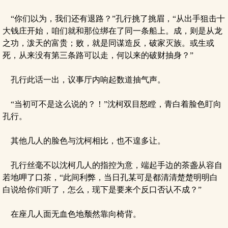
“你们以为，我们还有退路？”孔行挑了挑眉，“从出手狙击十
大钱庄开始，咱们就和那位绑在了同一条船上。成，则是从龙
之功，泼天的富贵；败，就是同谋造反，破家灭族。或生或
死，从来没有第三条路可以走，何以来的破财抽身？”
孔行此话一出，议事厅内响起数道抽气声。
“当初可不是这么说的？！”沈柯双目怒瞠，青白着脸色盯向
孔行。
其他几人的脸色与沈柯相比，也不遑多让。
孔行丝毫不以沈柯几人的指控为意，端起手边的茶盏从容自
若地呷了口茶，“此间利弊，当日孔某可是都清清楚楚明明白
白说给你们听了，怎么，现下是要来个反口否认不成？”
在座几人面无血色地颓然靠向椅背。