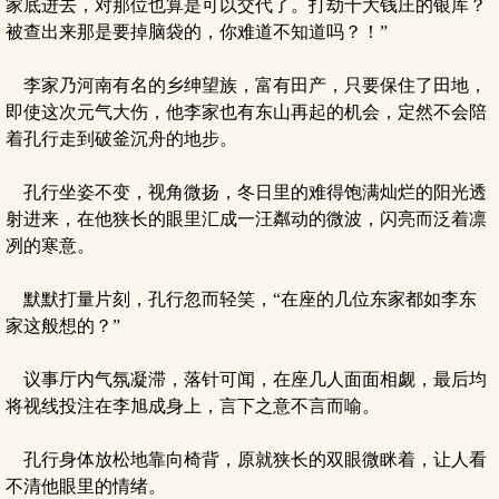
家底进去，对那位也算是可以交代了。打劫十大钱庄的银库？
被查出来那是要掉脑袋的，你难道不知道吗？！”
李家乃河南有名的乡绅望族，富有田产，只要保住了田地，
即使这次元气大伤，他李家也有东山再起的机会，定然不会陪
着孔行走到破釜沉舟的地步。
孔行坐姿不变，视角微扬，冬日里的难得饱满灿烂的阳光透
射进来，在他狭长的眼里汇成一汪粼动的微波，闪亮而泛着凛
冽的寒意。
默默打量片刻，孔行忽而轻笑，“在座的几位东家都如李东
家这般想的？”
议事厅内气氛凝滞，落针可闻，在座几人面面相觑，最后均
将视线投注在李旭成身上，言下之意不言而喻。
孔行身体放松地靠向椅背，原就狭长的双眼微眯着，让人看
不清他眼里的情绪。