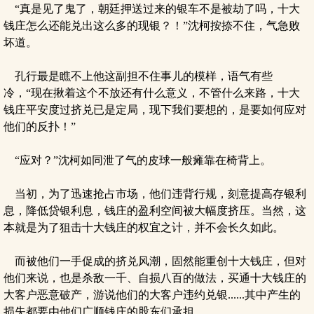
“真是见了鬼了，朝廷押送过来的银车不是被劫了吗，十大
钱庄怎么还能兑出这么多的现银？！”沈柯按捺不住，气急败
坏道。
孔行最是瞧不上他这副担不住事儿的模样，语气有些
冷，“现在揪着这个不放还有什么意义，不管什么来路，十大
钱庄平安度过挤兑已是定局，现下我们要想的，是要如何应对
他们的反扑！”
“应对？”沈柯如同泄了气的皮球一般瘫靠在椅背上。
当初，为了迅速抢占市场，他们违背行规，刻意提高存银利
息，降低贷银利息，钱庄的盈利空间被大幅度挤压。当然，这
本就是为了狙击十大钱庄的权宜之计，并不会长久如此。
而被他们一手促成的挤兑风潮，固然能重创十大钱庄，但对
他们来说，也是杀敌一千、自损八百的做法，买通十大钱庄的
大客户恶意破产，游说他们的大客户违约兑银......其中产生的
损失都要由他们广顺钱庄的股东们承担。