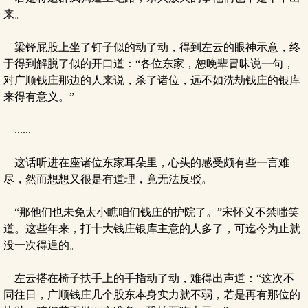
来。
梁铎屁股上坐了钉子似的动了动，得到左云的眼神示意，终
于得到解脱了似的开口道：“各位东家，恕晚辈冒昧说一句，
对广顺钱庄那边的人来说，杀了诸位，远不如洗劫钱庄的银库
来得有意义。”
......
这话听进在座诸位东家耳朵里，心头的感受颇有些一言难
尽，然而想想又很是有道理，竟无法反驳。
“那他们也未免太小瞧咱们钱庄的护院了。”宋怀义不禁嗤笑
道。这些年来，打十大钱庄银库主意的人多了，可迄今为止就
没一次得逞的。
左云搭在椅子扶手上的手指动了动，难得出声道：“这次不
同往日，广顺钱庄几个股东本身实力就不弱，若是再有那位的