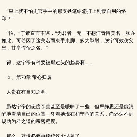
“皇上就不怕史官手中的那支铁笔给您打上刚愎自用的烙
印？”
“怕。”宁帝直言不讳，“为君者，无一不想汗青留美名，朕亦
如此。可若因了这美名而束手束脚、多为掣肘，朕宁可效仿父
皇，甘享悍帝之名。”
得，这宁帝有种要被掰过头的趋势啊......
☆、第70章 帝心归属
人贵在有自知之明。
虽然宁帝的态度亲善甚至是暧昧了一些，但严静思还是能清
醒地看清自己的位置：凭着她现在和宁帝的关系，尚还达不到
规劝为君之道的亲密程度。
那么，就没必要再继续这个话题了。