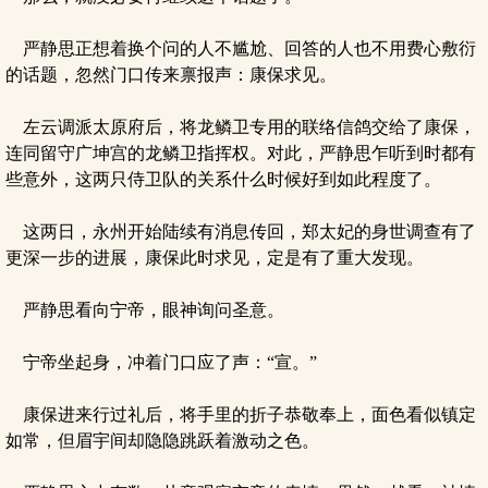
严静思正想着换个问的人不尴尬、回答的人也不用费心敷衍
的话题，忽然门口传来禀报声：康保求见。
左云调派太原府后，将龙鳞卫专用的联络信鸽交给了康保，
连同留守广坤宫的龙鳞卫指挥权。对此，严静思乍听到时都有
些意外，这两只侍卫队的关系什么时候好到如此程度了。
这两日，永州开始陆续有消息传回，郑太妃的身世调查有了
更深一步的进展，康保此时求见，定是有了重大发现。
严静思看向宁帝，眼神询问圣意。
宁帝坐起身，冲着门口应了声：“宣。”
康保进来行过礼后，将手里的折子恭敬奉上，面色看似镇定
如常，但眉宇间却隐隐跳跃着激动之色。