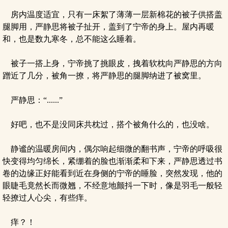
房内温度适宜，只有一床絮了薄薄一层新棉花的被子供搭盖
腿脚用，严静思将被子扯开，盖到了宁帝的身上。屋内再暖
和，也是数九寒冬，总不能这么睡着。
被子一搭上身，宁帝挑了挑眼皮，拽着软枕向严静思的方向
蹭近了几分，被角一撩，将严静思的腿脚纳进了被窝里。
严静思：“......”
好吧，也不是没同床共枕过，搭个被角什么的，也没啥。
静谧的温暖房间内，偶尔响起细微的翻书声，宁帝的呼吸很
快变得均匀绵长，紧绷着的脸也渐渐柔和下来，严静思透过书
卷的边缘正好能看到近在身侧的宁帝的睡脸，突然发现，他的
眼睫毛竟然长而微翘，不经意地颤抖一下时，像是羽毛一般轻
轻撩过人心尖，有些痒。
痒？！