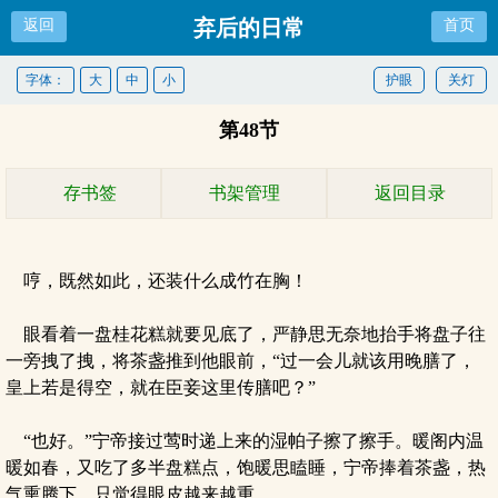
弃后的日常
返回
首页
字体：
大
中
小
护眼
关灯
第48节
存书签
书架管理
返回目录
哼，既然如此，还装什么成竹在胸！
眼看着一盘桂花糕就要见底了，严静思无奈地抬手将盘子往
一旁拽了拽，将茶盏推到他眼前，“过一会儿就该用晚膳了，
皇上若是得空，就在臣妾这里传膳吧？”
“也好。”宁帝接过莺时递上来的湿帕子擦了擦手。暖阁内温
暖如春，又吃了多半盘糕点，饱暖思瞌睡，宁帝捧着茶盏，热
气熏腾下，只觉得眼皮越来越重。