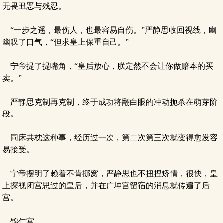
无畏丑恶与残忍。
“一步之遥，最伤人，也最容易自伤。”严静思收回视线，幽
幽叹了口气，“但求皇上保重自己。”
宁帝提了提嘴角，“皇后放心，朕定然不会让你做赔本的买
卖。”
严静思克制再克制，终于成功将翻白眼的冲动扼杀在萌芽阶
段。
同床共枕这种事，经历过一次，第二次第三次就变得愈发容
易接受。
宁帝摆明了赖着不肯挪窝，严静思也不扭捏矫情，很快，皇
上探视闭宫思过的皇后，并在广坤宫留宿的消息就传遍了后
宫。
锦仁宫。