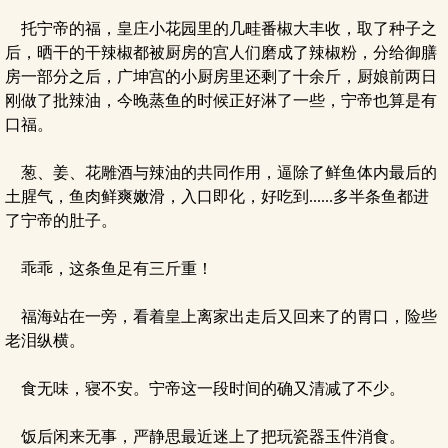
托宁帝的福，皇庄小花园里的几畦番椒大丰收，取了种子之
后，晒干的干辣椒都被厨房的宫人们磨成了辣椒粉，分给御膳
房一部分之后，广坤宫的小厨房里还剩了十余斤，厨娘前两日
刚做了批辣油，今晚蒸鱼的时候正好淋了一些，宁帝也算是有
口福。
葱、姜、花雕酒与辣油的共同作用，逼除了鲜鱼体内最后的
土腥气，鱼肉鲜爽嫩滑，入口即化，好吃到......多半条鱼都进
了宁帝的肚子。
乖乖，这条鱼足有三斤重！
福海站在一旁，看着皇上离家出走后又回来了的胃口，险些
老泪纵横。
食无味，寝不安。宁帝这一段时间的确又清减了不少。
饭后闲来无事，严静思最近迷上了把玩瓷器玉件消食。