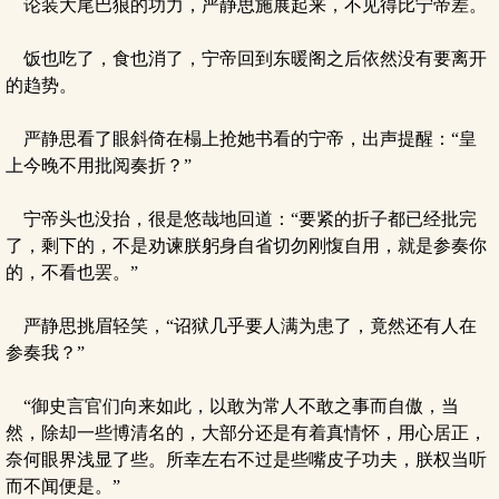
论装大尾巴狼的功力，严静思施展起来，不见得比宁帝差。
饭也吃了，食也消了，宁帝回到东暖阁之后依然没有要离开
的趋势。
严静思看了眼斜倚在榻上抢她书看的宁帝，出声提醒：“皇
上今晚不用批阅奏折？”
宁帝头也没抬，很是悠哉地回道：“要紧的折子都已经批完
了，剩下的，不是劝谏朕躬身自省切勿刚愎自用，就是参奏你
的，不看也罢。”
严静思挑眉轻笑，“诏狱几乎要人满为患了，竟然还有人在
参奏我？”
“御史言官们向来如此，以敢为常人不敢之事而自傲，当
然，除却一些博清名的，大部分还是有着真情怀，用心居正，
奈何眼界浅显了些。所幸左右不过是些嘴皮子功夫，朕权当听
而不闻便是。”