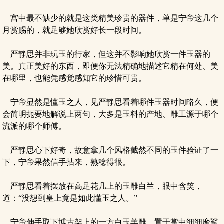
宫中最不缺少的就是这类精美珍贵的器件，单是宁帝这几个
月赏赐的，就足够她欣赏好长一段时间。
严静思并非玩玉的行家，但这并不影响她欣赏一件玉器的
美。真正美好的东西，即便你无法精确地描述它精在何处、美
在哪里，也能凭感觉感知它的珍惜可贵。
宁帝显然是懂玉之人，见严静思看着哪件玉器时间略久，便
会简明扼要地解说上两句，大多是玉料的产地、雕工源于哪个
流派的哪个师傅。
严静思心下好奇，故意拿几个风格截然不同的玉件验证了一
下，宁帝果然信手拈来，熟稔得很。
严静思看着摆放在高足花几上的玉雕白兰，眼中含笑，
道：“没想到皇上竟是如此懂玉之人。”
宁帝伸手取下博古架上的一方白玉羊雕，置于掌中细细摩挲