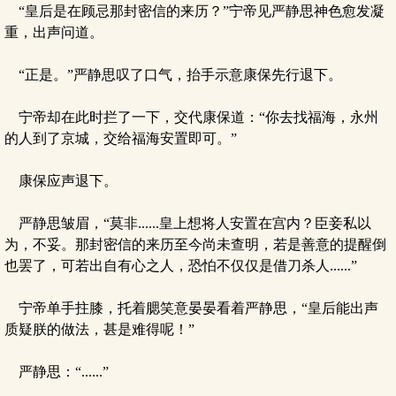
“皇后是在顾忌那封密信的来历？”宁帝见严静思神色愈发凝
重，出声问道。
“正是。”严静思叹了口气，抬手示意康保先行退下。
宁帝却在此时拦了一下，交代康保道：“你去找福海，永州
的人到了京城，交给福海安置即可。”
康保应声退下。
严静思皱眉，“莫非......皇上想将人安置在宫内？臣妾私以
为，不妥。那封密信的来历至今尚未查明，若是善意的提醒倒
也罢了，可若出自有心之人，恐怕不仅仅是借刀杀人......”
宁帝单手拄膝，托着腮笑意晏晏看着严静思，“皇后能出声
质疑朕的做法，甚是难得呢！”
严静思：“......”