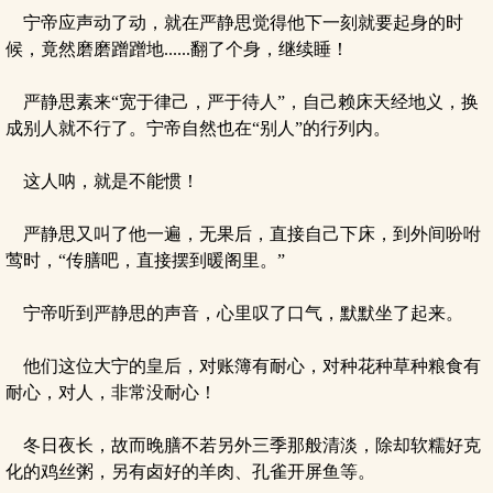
宁帝应声动了动，就在严静思觉得他下一刻就要起身的时
候，竟然磨磨蹭蹭地......翻了个身，继续睡！
严静思素来“宽于律己，严于待人”，自己赖床天经地义，换
成别人就不行了。宁帝自然也在“别人”的行列内。
这人呐，就是不能惯！
严静思又叫了他一遍，无果后，直接自己下床，到外间吩咐
莺时，“传膳吧，直接摆到暖阁里。”
宁帝听到严静思的声音，心里叹了口气，默默坐了起来。
他们这位大宁的皇后，对账簿有耐心，对种花种草种粮食有
耐心，对人，非常没耐心！
冬日夜长，故而晚膳不若另外三季那般清淡，除却软糯好克
化的鸡丝粥，另有卤好的羊肉、孔雀开屏鱼等。