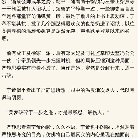
烈，渐成会师成军之势，朝中，随着尚书徐劼与左宗正柴焘等
一干朝臣被打入诏狱后，短暂的平静期一过，一些御史言官甚
至是各部堂官仿佛弹簧一般，鼓足了劲儿的上书上表劝谏，宁
帝不堪其扰，挑了几个蹦跶得最欢实的也给扔进了诏狱，以往
宽善厚德的温雅形象算是荡然无存，声名跌至登基以来的谷
底。
前有成王及徐家一派，后有郑太妃及司礼监掌印太监冯公公
一伙，宁帝虽领先一步把握时机，但将局势压缩到这种局面，
严静思委实有些看不透了。换作是她，定然是分解开来，逐一
击破。
宁帝似乎看出了严静思所想，眼中的温度渐次退去，代以嘲
讽与阴厉。
“美梦破碎于一步之遥，才是最残忍、最伤人。”
严静思看着宁帝的脸，久久不语。宁帝也不闪躲，坦然迎着
严静思考究的目光，仿佛将自己最真实的内心呈现在她面前，