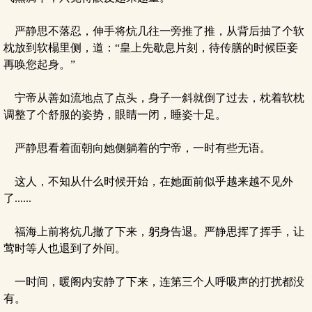
严静思不落忍，伸手将炕几往一旁推了推，从背后抽了个软
枕放到软榻里侧，道：“皇上先歇息片刻，待传膳的时候臣妾
再唤您起身。”
宁帝从善如流地点了点头，身子一斜就倒了过去，枕着软枕
调整了个舒服的姿势，眼睛一闭，睡姿十足。
严静思看着面朝向她侧躺着的宁帝，一时有些无语。
这人，不知从什么时候开始，在她面前似乎越来越不见外
了......
福海上前将炕几撤了下来，躬身告退。严静思挥了挥手，让
莺时等人也退到了外间。
一时间，暖阁内安静了下来，连第三个人呼吸声的打扰都没
有。