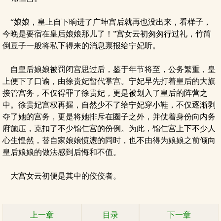
“娘娘，皇上自下晌进了广坤宫后就再也没出来，看样子，
今晚是要宿在皇后娘娘那儿了！”宫女云初匆匆行过礼，竹筒
倒豆子一般将私下得来的消息禀报给宁妃听。
自皇后娘娘被罚闭宫思过后，鉴于年节将至，公务繁重，皇
上便下了口谕，由徐贵妃暂代掌宫。宁妃早先打着皇后的大旗
接管宫务，不仅得罪了徐贵妃，更是被划入了皇后的阵营之
中。徐贵妃宫权再握，自然少不了给宁妃穿小鞋，不仅逐渐剥
夺了她的宫务，更是将她排斥在圈子之外，并仗着身份向内务
府施压，克扣了不少锦仁宫的份例。为此，锦仁宫上下不少人
心生惶然，替自家娘娘愤懑的同时，也不由得为娘娘之前倾向
皇后娘娘的做法感到后悔和不值。
大宫女云初便是其中的佼佼者。
上一章
目录
下一章