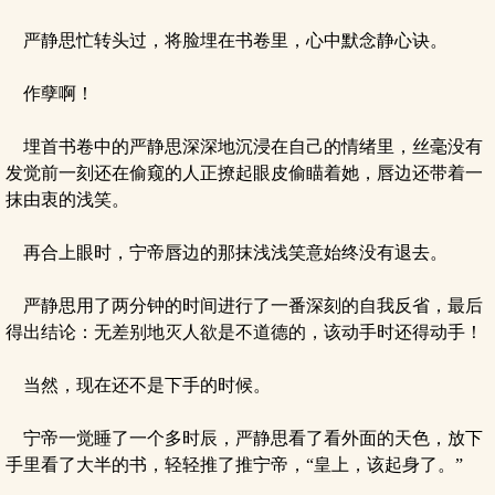
严静思忙转头过，将脸埋在书卷里，心中默念静心诀。
作孽啊！
埋首书卷中的严静思深深地沉浸在自己的情绪里，丝毫没有
发觉前一刻还在偷窥的人正撩起眼皮偷瞄着她，唇边还带着一
抹由衷的浅笑。
再合上眼时，宁帝唇边的那抹浅浅笑意始终没有退去。
严静思用了两分钟的时间进行了一番深刻的自我反省，最后
得出结论：无差别地灭人欲是不道德的，该动手时还得动手！
当然，现在还不是下手的时候。
宁帝一觉睡了一个多时辰，严静思看了看外面的天色，放下
手里看了大半的书，轻轻推了推宁帝，“皇上，该起身了。”