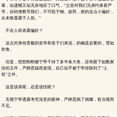
着，似遗憾又似无奈地叹了口气，“父皇对我们兄弟约束甚严
苛，自幼便教导我们，不可耽于物。故而，朕的这点小偏好，
从未敢显露于人前。”
不在人前表露偏好？
这点对身份贵极的皇帝和皇子们来说，的确是必要的，譬如
饮食。
但是，想想刚刚被宁帝干掉了多半条大鱼，还有眼下如数家
珍的玉件，严静思猛然发现，自己似乎被宁帝排除到了“人
前”之外。
这是该喜呢，还是该忧呢？
无视宁帝透露考究深意的眼神，严静思抿了抿嘴，权当视而
不见。