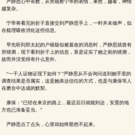
严静思心中有数，从旁观察宁帝的表情，果然，越看，神情
越复杂。
宁帝将看完的折子直接交到严静思手上，一时并未做声，似
在梳理吸收消化这些信息。
早先听到郑太妃的户籍疑似被篡改的消息时，严静思就曾有
所猜测，现下看到折子上的信息，算是证实了她之前的猜测，
故而并没觉得有什么意外。
“一干人证物证现下如何？”严静思从不会询问送到她手里的
调查结果是否属实，这是她表达信任的方式，也是与康保等人
在磨合中达成的默契。
康保：“已经在来京的路上，最迟后日就能到达，安置的地
方也已准备妥当。”
严静思点了点头，心里却始终豁然不起来。