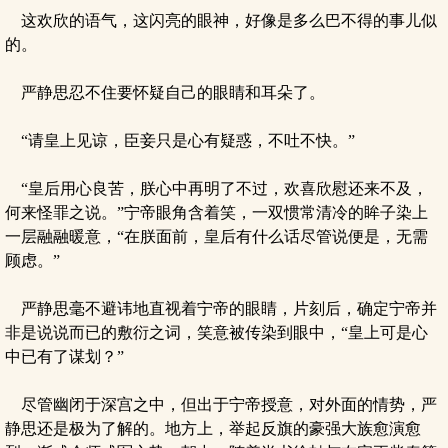
这欢欣的语气，这闪亮的眼神，好像是多么巴不得的事儿似
的。
严静思忍不住要怀疑自己的眼睛和耳朵了。
“请皇上见谅，臣妾只是心有疑惑，不吐不快。”
“皇后用心良苦，朕心中再明了不过，欢喜欣慰还来不及，
何来怪罪之说。”宁帝眼角含着笑，一双惯常清冷的眸子染上
一层融融暖意，“在朕面前，皇后有什么话尽管说便是，无需
顾虑。”
严静思毫不避讳地直视着宁帝的眼睛，片刻后，确定宁帝并
非是说说而已的敷衍之词，笑意被传染到眼中，“皇上可是心
中已有了谋划？”
尽管幽闭于深宫之中，但出于宁帝授意，对外面的情势，严
静思还是极为了解的。地方上，举起反旗的豪强大族愈演愈