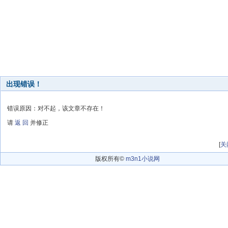
出现错误！
错误原因：对不起，该文章不存在！
请
返 回
并修正
[
关
版权所有©
m3n1小说网