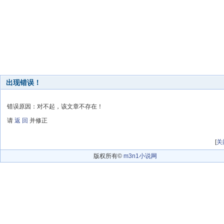
出现错误！
错误原因：对不起，该文章不存在！
请
返 回
并修正
[
关
版权所有©
m3n1小说网